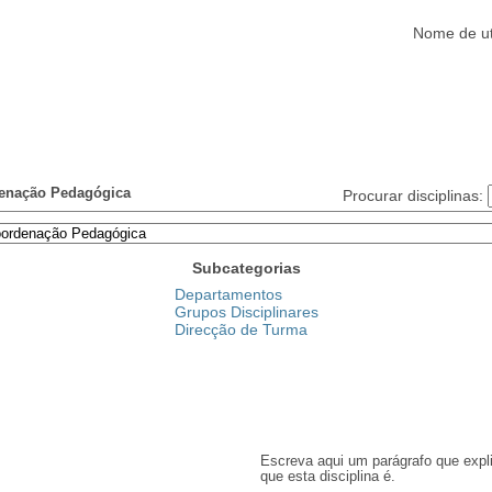
Nome de ut
Alunos
Clubes/Projectos
Serviços
Funcionários
Ajuda
enação Pedagógica
Procurar disciplinas:
Subcategorias
Departamentos
Grupos Disciplinares
Direcção de Turma
Escreva aqui um parágrafo que expl
que esta disciplina é.