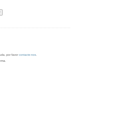
antarém. Para mais informações/ajuda, por favor
contacte-nos
.
orma.