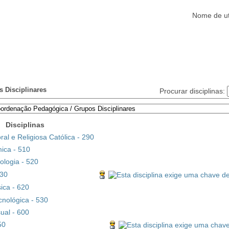
Nome de ut
Alunos
Clubes/Projectos
Serviços
Funcionários
Ajuda
 Disciplinares
Procurar disciplinas:
Disciplinas
l e Religiosa Católica - 290
ica - 510
ologia - 520
430
ica - 620
nológica - 530
ual - 600
50