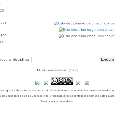
0
420
 550
 500
300
rocurar disciplinas:
Utilizador não identificado. (
Entrar
)
Esta plataforma é mantida pela equipa PTE da Escola Secundária de Sá da Bandeira - S
cola Secundária de Sá da Bandeira, não é responsável pelos conteúdos externos a esta plataf
Tema baseado no aardvark.