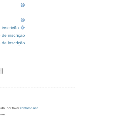
antarém. Para mais informações/ajuda, por favor
contacte-nos
.
orma.