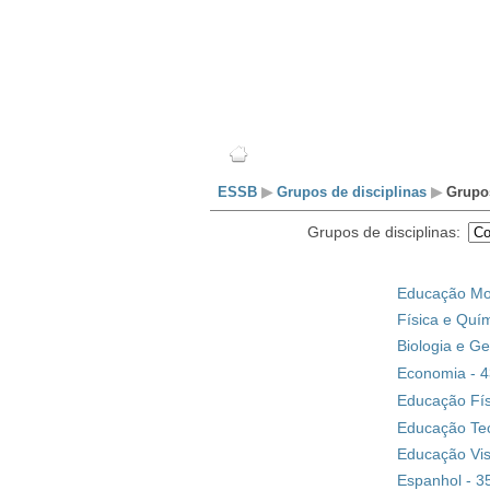
Escola
Professores
ESSB
▶
Grupos de disciplinas
▶
Grupos
Grupos de disciplinas:
Educação Mora
Física e Quím
Biologia e Ge
Economia - 
Educação Fís
Educação Tec
Educação Vis
Espanhol - 3