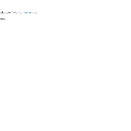
antarém. Para mais informações/ajuda, por favor
contacte-nos
.
orma.