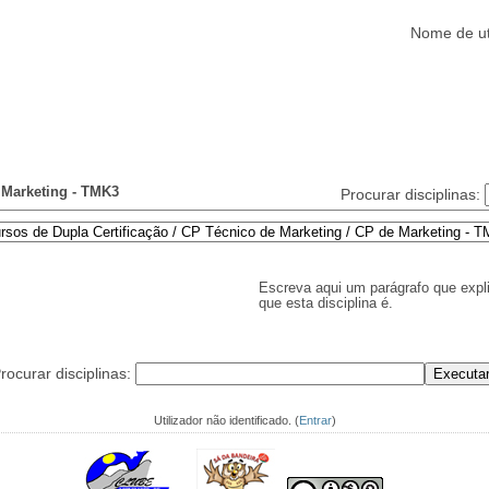
Nome de ut
Alunos
Clubes/Projectos
Serviços
Funcionários
Ajuda
Marketing - TMK3
Procurar disciplinas:
Escreva aqui um parágrafo que expl
que esta disciplina é.
rocurar disciplinas:
Utilizador não identificado. (
Entrar
)