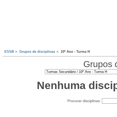
Escola
Professores
Alunos
Clubes/Projectos
ESSB
►
Grupos de disciplinas
►
10º Ano - Turma H
Grupos d
Nenhuma discip
Procurar disciplinas: