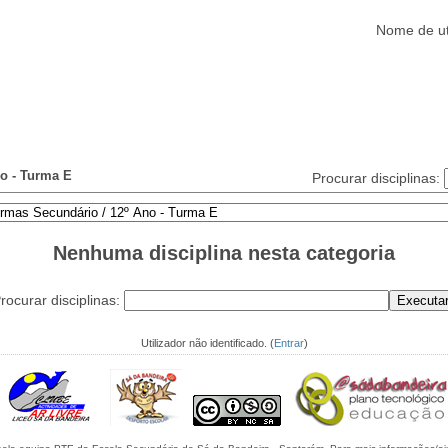
Nome de ut
Alunos
Clubes/Projectos
Serviços
Funcionários
Ajuda
o - Turma E
Procurar disciplinas:
Nenhuma disciplina nesta categoria
rocurar disciplinas:
Utilizador não identificado. (
Entrar
)