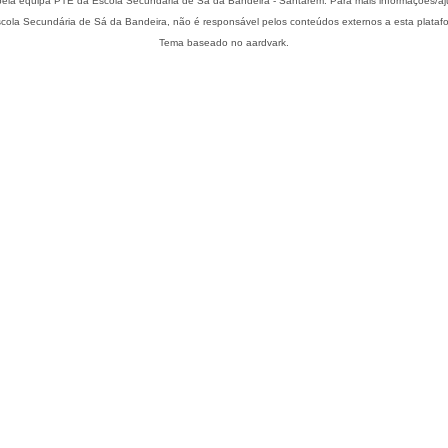
Esta plataforma é mantida pela equipa PTE da Escola Secundária de Sá da Bandeira - S
cola Secundária de Sá da Bandeira, não é responsável pelos conteúdos externos a esta plataf
Tema baseado no aardvark.