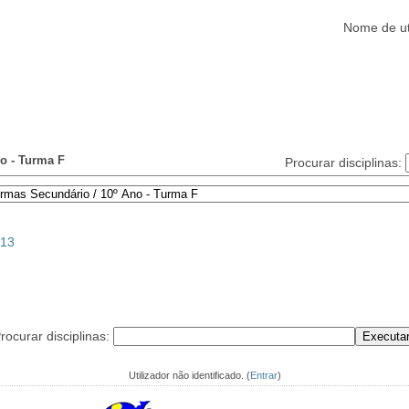
Nome de ut
Alunos
Clubes/Projectos
Serviços
Funcionários
Ajuda
o - Turma F
Procurar disciplinas:
013
rocurar disciplinas:
Utilizador não identificado. (
Entrar
)