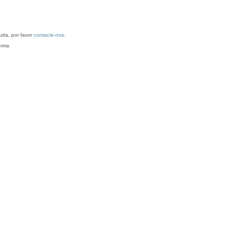
antarém. Para mais informações/ajuda, por favor
contacte-nos
.
orma.