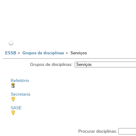
Escola
Professores
Alunos
Clubes/Projectos
ESSB
►
Grupos de disciplinas
►
Serviços
Grupos de disciplinas:
Refeitório
Secretaria
SASE
Procurar disciplinas: