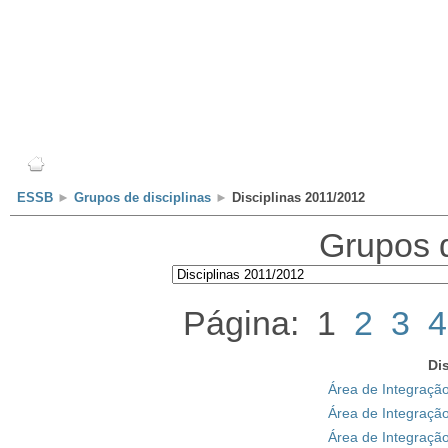
Escola
Professores
Alunos
Clubes/Projectos
ESSB
►
Grupos de disciplinas
►
Disciplinas 2011/2012
Grupos d
Página: 1
2
3
4
Di
Área de Integraçã
Área de Integraçã
Área de Integraçã