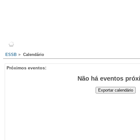
Escola
Professores
Alunos
Clubes/Projectos
ESSB
►
Calendário
Próximos eventos:
Não há eventos pró