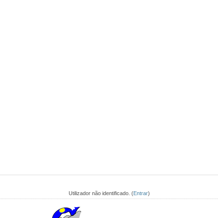
Utilizador não identificado. (
Entrar
)