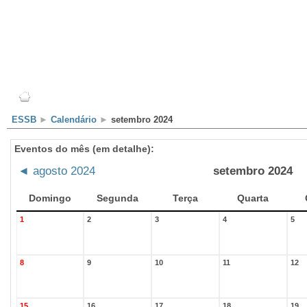
Escola
Professores
Alunos
Clubes/Projectos
ESSB
►
Calendário
►
setembro 2024
Eventos do mês (em detalhe):
◄
agosto 2024
setembro 2024
Domingo
Segunda
Terça
Quarta
1
2
3
4
5
8
9
10
11
12
15
16
17
18
19