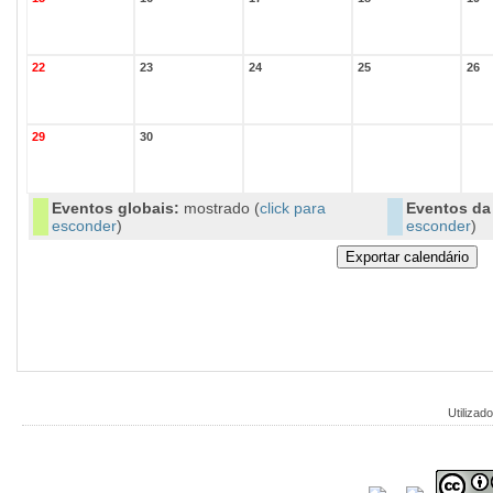
22
23
24
25
26
29
30
Eventos globais:
mostrado (
click para
Eventos da 
esconder
)
esconder
)
Utilizado