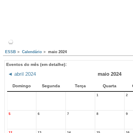
Escola
Professores
Alunos
Clubes/Projectos
ESSB
►
Calendário
►
maio 2024
Eventos do mês (em detalhe):
◄
abril 2024
maio 2024
Domingo
Segunda
Terça
Quarta
1
2
5
6
7
8
9
12
13
14
15
16