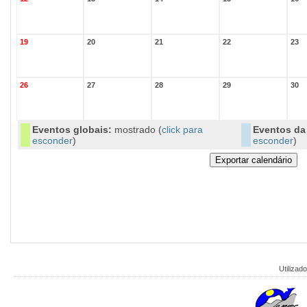
19
20
21
22
23
26
27
28
29
30
Eventos globais:
mostrado (
click para
Eventos da 
esconder
)
esconder
)
Utilizado