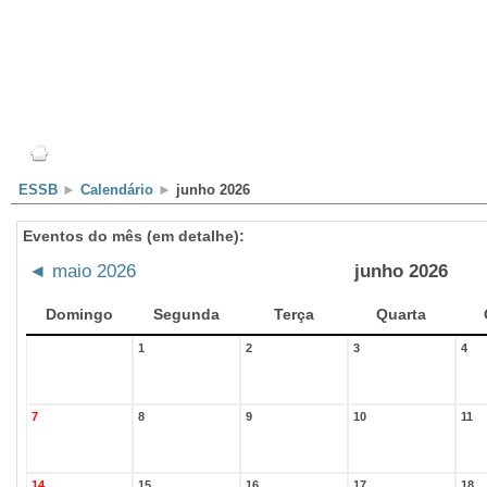
Escola
Professores
Alunos
Clubes/Projectos
ESSB
►
Calendário
►
junho 2026
Eventos do mês (em detalhe):
◄
maio 2026
junho 2026
Domingo
Segunda
Terça
Quarta
1
2
3
4
7
8
9
10
11
14
15
16
17
18