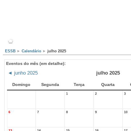
Escola
Professores
Alunos
Clubes/Projectos
ESSB
►
Calendário
►
julho 2025
Eventos do mês (em detalhe):
◄
junho 2025
julho 2025
Domingo
Segunda
Terça
Quarta
1
2
3
6
7
8
9
10
13
14
15
16
17