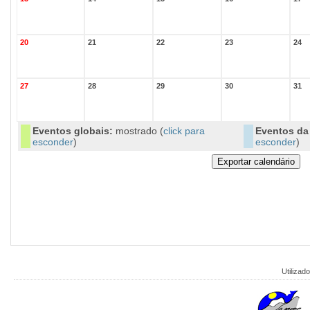
20
21
22
23
24
27
28
29
30
31
Eventos globais:
mostrado (
click para
Eventos da 
esconder
)
esconder
)
Utilizado