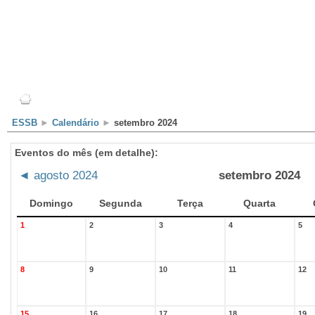
Escola
Professores
Alunos
Clubes/Projectos
ESSB
►
Calendário
►
setembro 2024
Eventos do mês (em detalhe):
◄
agosto 2024
setembro 2024
Domingo
Segunda
Terça
Quarta
1
2
3
4
5
8
9
10
11
12
15
16
17
18
19