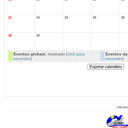
22
23
24
25
26
29
30
Eventos globais:
mostrado (
click para
Eventos da 
esconder
)
esconder
)
Utilizado