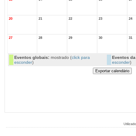
20
21
22
23
24
27
28
29
30
31
Eventos globais:
mostrado (
click para
Eventos da 
esconder
)
esconder
)
Utilizado