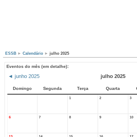
Escola
Professores
Alunos
Clubes/Projectos
ESSB
►
Calendário
►
julho 2025
Eventos do mês (em detalhe):
◄
junho 2025
julho 2025
Domingo
Segunda
Terça
Quarta
1
2
3
6
7
8
9
10
13
14
15
16
17