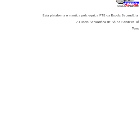
Esta plataforma é mantida pela equipa PTE da Escola Secundária 
A Escola Secundária de Sá da Bandeira, nã
Tema