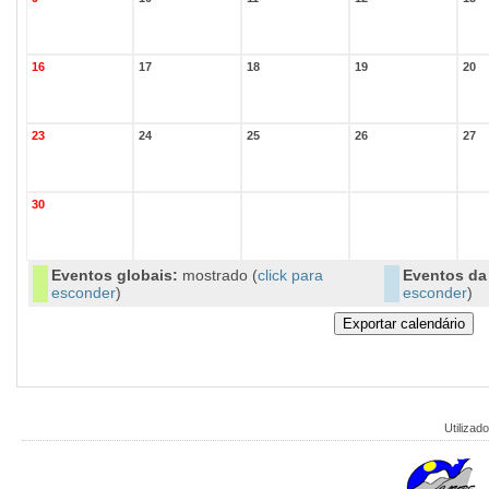
16
17
18
19
20
23
24
25
26
27
30
Eventos globais:
mostrado (
click para
Eventos da 
esconder
)
esconder
)
Utilizado