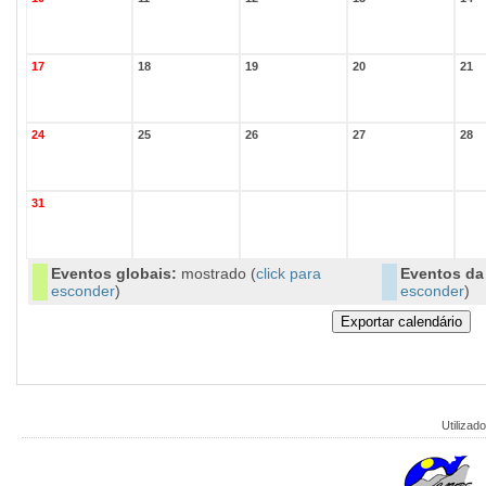
17
18
19
20
21
24
25
26
27
28
31
Eventos globais:
mostrado (
click para
Eventos da 
esconder
)
esconder
)
Utilizado