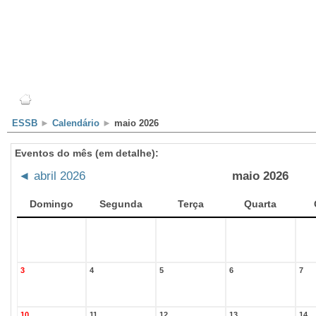
Escola
Professores
Alunos
Clubes/Projectos
ESSB
►
Calendário
►
maio 2026
Eventos do mês (em detalhe):
◄
abril 2026
maio 2026
Domingo
Segunda
Terça
Quarta
3
4
5
6
7
10
11
12
13
14